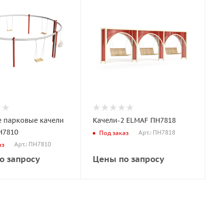
е парковые качели
Качели-2 ELMAF ПН7818
Н7810
Арт.: ПН7818
Под заказ
Арт.: ПН7810
аз
о запросу
Цены по запросу