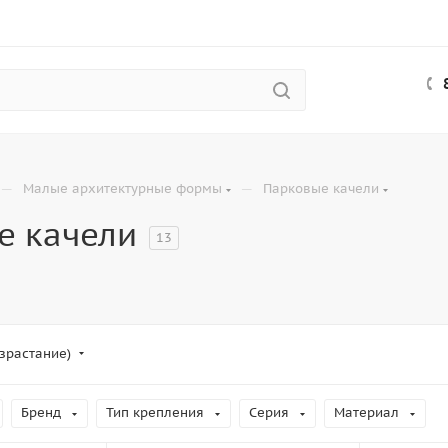
—
—
Малые архитектурные формы
Парковые качели
е качели
13
зрастание)
Бренд
Тип крепления
Серия
Материал