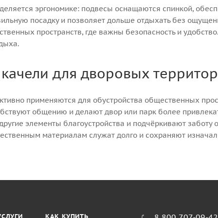
деляется эргономике: подвесы оснащаются спинкой, обе
ильную посадку и позволяет дольше отдыхать без ощущен
твенных пространств, где важны безопасность и удобство.
дыха.
качели для дворовых террито
ктивно применяются для обустройства общественных прос
обствуют общению и делают двор или парк более привлека
 другие элементы благоустройства и подчёркивают заботу 
чественным материалам служат долго и сохраняют изнача
УСЛУГИ
КАК КУПИТЬ
8 800 707-09-4