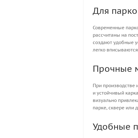
Для парко
Современные парко
рассчитаны на пос
создают удобные у
легко вписываются
Прочные 
При производстве 
и устойчивый карка
визуально привлека
парке, сквере или 
Удобные 