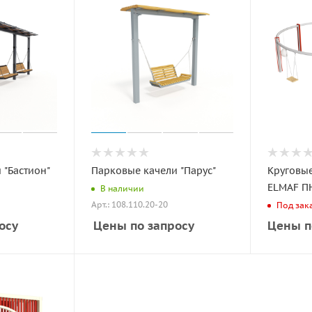
 "Бастион"
Парковые качели "Парус"
Круговы
ELMAF П
В наличии
Арт.: 108.110.20-20
Под зак
осу
Цены по запросу
Цены п