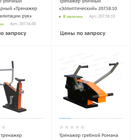
р уличный
Тренажер уличный
арный «Тренажер
«Эллиптический» 207.58.10
илитации рук»
Арт.: 207.58.10
В наличии
Арт.: 207.56.00
ии
о запросу
Цены по запросу
 тренажер
Тренажер гребной Романа