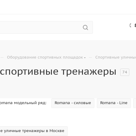
—
—
Оборудование спортивных площадок
Спортивные уличны
 спортивные тренажеры
74
omana модельный ряд:
Romana - силовые
Romana - Line
е уличные тренажеры в Москве