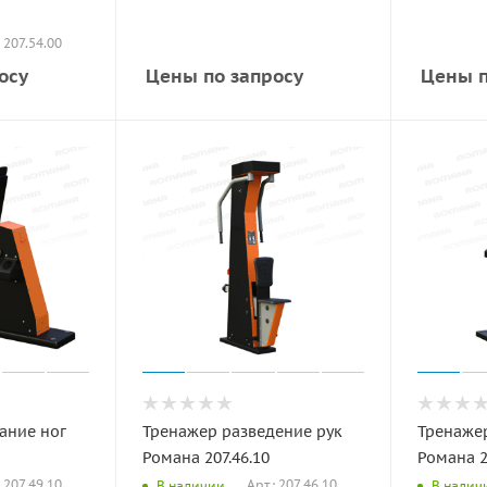
: 207.54.00
осу
Цены по запросу
Цены п
ание ног
Тренажер разведение рук
Тренажер
Романа 207.46.10
Романа 2
: 207.49.10
Арт.: 207.46.10
В наличии
В налич