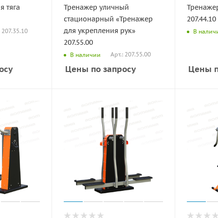
я тяга
Тренажер уличный
Тренаже
стационарный «Тренажер
207.44.10
для укрепления рук»
: 207.35.10
В налич
207.55.00
Арт.: 207.55.00
В наличии
осу
Цены по запросу
Цены п