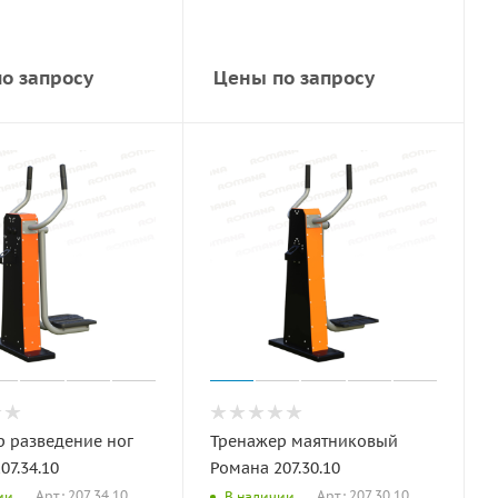
о запросу
Цены по запросу
 разведение ног
Тренажер маятниковый
07.34.10
Романа 207.30.10
Арт.: 207.34.10
Арт.: 207.30.10
ии
В наличии