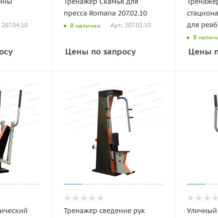
пины
Тренажер Скамья для
Тренаже
пресса Romana 207.02.10
стацион
для реаб
: 207.04.10
Арт.: 207.02.10
В наличии
В налич
осу
Цены по запросу
Цены п
тический
Тренажер сведение рук
Уличный