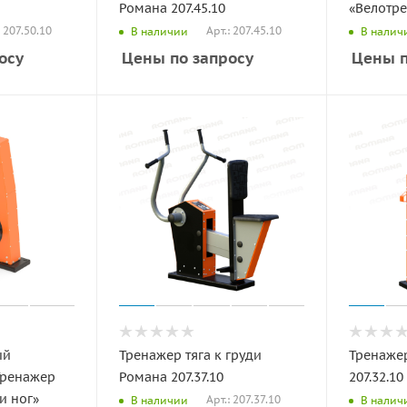
Романа 207.45.10
«Велотре
: 207.50.10
Арт.: 207.45.10
В наличии
В налич
осу
Цены по запросу
Цены п
ый
Тренажер тяга к груди
Тренажер
Тренажер
Романа 207.37.10
207.32.10
и ног»
Арт.: 207.37.10
В наличии
В налич