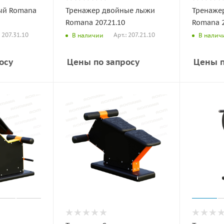
ый Romana
Тренажер двойные лыжи
Тренажер
Romana 207.21.10
Romana 2
: 207.31.10
Арт.: 207.21.10
В наличии
В налич
осу
Цены по запросу
Цены п