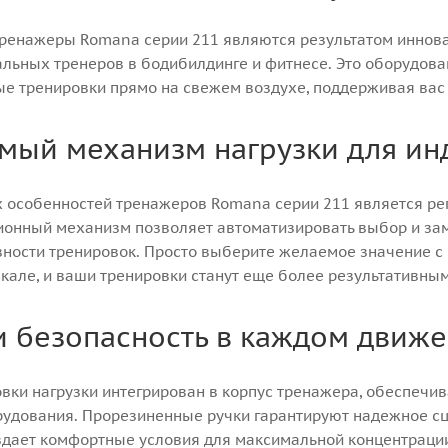
ренажеры Romana серии 211 являются результатом иннова
льных тренеров в бодибилдинге и фитнесе. Это оборудова
е тренировки прямо на свежем воздухе, поддерживая вас 
мый механизм нагрузки для и
 особенностей тренажеров Romana серии 211 является рег
ационный механизм позволяет автоматизировать выбор и за
вности тренировок. Просто выберите желаемое значение 
але, и ваши тренировки станут еще более результативным
и безопасность в каждом движ
ки нагрузки интегрирован в корпус тренажера, обеспечива
рудования. Прорезиненные ручки гарантируют надежное с
оздает комфортные условия для максимальной концентраци