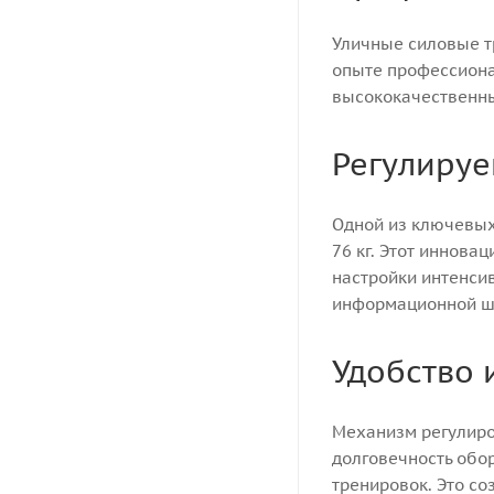
Уличные силовые т
опыте профессиона
высококачественны
Регулируе
Одной из ключевых
76 кг. Этот иннов
настройки интенси
информационной шк
Удобство 
Механизм регулиров
долговечность обо
тренировок. Это с