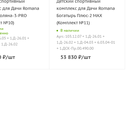
 спортивный
Детский спортивный
с для Дачи Romana
комплекс для Дачи Romana
поляна-3-PRO
Богатырь Плюс-2 МАХ
т №10)
(Комплект №11)
ии
В наличии
енно
Арт.: 103.12.07 + 1.Д-26.01 +
6.05 + 1.Д-26.01 +
1.Д-26.02 + 1.Д-04.03 + 6.03.04-01
+ 1.Д-26.02
+ 1.ДСК-Пр.00.490.00
0
₽
/шт
53 830
₽
/шт