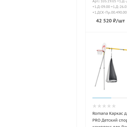
Арт.: 103.19.05 +1.Д-
+1.Д-09.00 +1.Д-26.0
+1.ДСК-Пр.00.490.00
42 520
₽
/шт
Romana Каркас д
PRO Детский сп