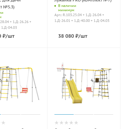
 для Дачи
лужайка PRO (Комплект №7)
В наличии
т №5.3)
минимум
ии
Арт.: R.103.25.04 + 1.Д-26.04 +
м
1.Д-26.01 + 1.Д-40.00 + 1.Д-04.03
.28.04 + 1.Д-26.26 +
+ 1.Д-04.03
0
₽
/шт
38 080
₽
/шт