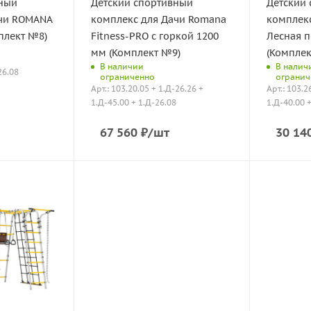
вный
Детский спортивный
Детский
ачи ROMANA
комплекс для Дачи Romana
комплек
плект №8)
Fitness-PRO с горкой 1200
Лесная 
мм (Комплект №9)
(Комплек
В наличии
В налич
26.08
ограниченно
огранич
Арт.: 103.20.05 + 1.Д-26.26 +
Арт.: 103.2
1.Д-45.00 + 1.Д-26.08
1.Д-40.00 
67 560
₽
/шт
30 14