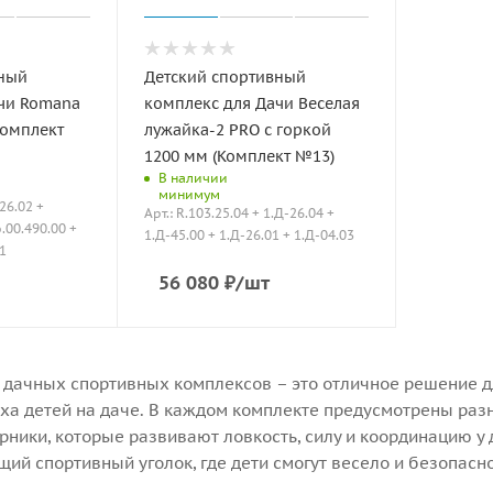
вный
Детский спортивный
чи Romana
комплекс для Дачи Веселая
Комплект
лужайка-2 PRO с горкой
1200 мм (Комплект №13)
В наличии
минимум
-26.02 +
Арт.: R.103.25.04 + 1.Д-26.04 +
.00.490.00 +
1.Д-45.00 + 1.Д-26.01 + 1.Д-04.03
01
56 080
₽
/шт
 дачных спортивных комплексов – это отличное решение дл
ыха детей на даче. В каждом комплекте предусмотрены раз
урники, которые развивают ловкость, силу и координацию у
щий спортивный уголок, где дети смогут весело и безопасн