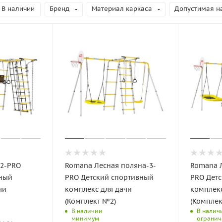
В наличии
Бренд
Материал каркаса
Допустимая на
-2-PRO
Romana Лесная поляна-3-
Romana Л
вный
PRO Детский спортивный
PRO Дет
чи
комплекс для дачи
комплекс
(Комплект №2)
(Комплек
В наличии
В налич
минимум
огранич