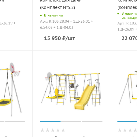
чи
комплекс для Дачи
комплекс
(Комплект №5.2)
(Комплек
В налич
В наличии
миниму
Арт.: R.103.28.04 + 1.Д-26.01 +
.Д-26.19 +
Арт.: R.103
6.54.03 + 1.Д-04.03
3
1.Д-26.09 
15 950
₽
/шт
22 07