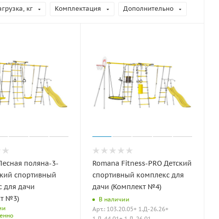
грузка, кг
Комплектация
Дополнительно
есная поляна-3-
Romana Fitness-PRO Детский
ский спортивный
спортивный комплекс для
 для дачи
дачи (Комплект №4)
т №3)
В наличии
ии
Арт.: 103.20.05+ 1.Д-26.26+
енно
1.Д-44.01+ 1.Д-26.01