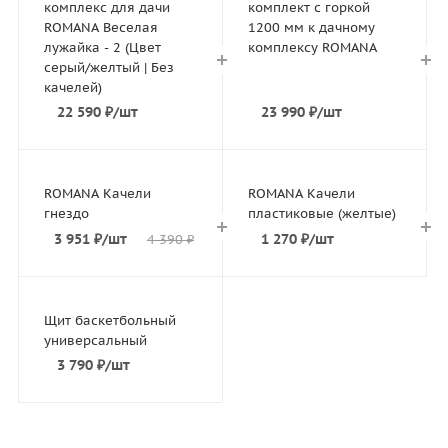
комплекс для дачи
комплект с горкой
ROMANA Веселая
1200 мм к дачному
лужайка - 2 (Цвет
комплексу ROMANA
серый/желтый | Без
качелей)
22 590
₽
/шт
23 990
₽
/шт
ROMANA Качели
ROMANA Качели
гнездо
пластиковые (желтые)
3 951
₽
/шт
1 270
₽
/шт
4 390
₽
Щит баскетбольный
универсальный
3 790
₽
/шт