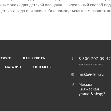
жные знаки для детской площадки — идеальный способ подг
детского сада или школы. Они помогут малышам развить в
УСЛУГИ
КАК КУПИТЬ
8 800 707-09-4
ЗАКАЗАТЬ ЗВОНОК
МАГАЗИН
КОНТАКТЫ
msk@i-fun.ru
Москва,
Княжеская
улица,&nbsp;2