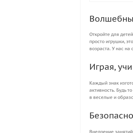
Волшебны
Откройте для дете
просто игрушки, эт
возраста. У нас на
Играя, уч
Каждый знак изгот
активность. Будь то
в веселые и образо
Безопасно
Внедрение занятий