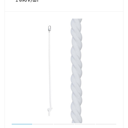
1 690
₽
/шт