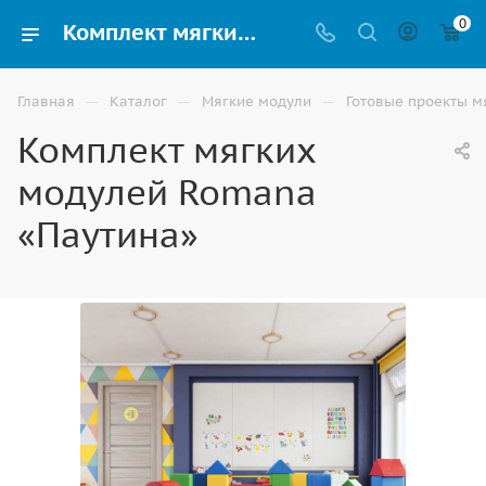
0
Комплект мягких модулей Romana «Паутина» купить в Москве
—
—
—
Главная
Каталог
Мягкие модули
Готовые проекты м
Комплект мягких
модулей Romana
«Паутина»