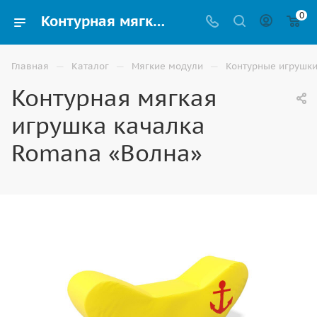
0
Контурная мягкая игрушка качалка Romana «Волна» разных форм и размеров купить в Москве
—
—
—
Главная
Каталог
Мягкие модули
Контурные игрушк
Контурная мягкая
игрушка качалка
Romana «Волна»