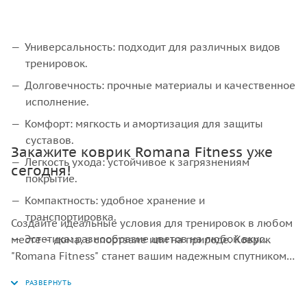
Универсальность: подходит для различных видов
тренировок.
Долговечность: прочные материалы и качественное
исполнение.
Комфорт: мягкость и амортизация для защиты
суставов.
Закажите коврик Romana Fitness уже
Легкость ухода: устойчивое к загрязнениям
сегодня!
покрытие.
Компактность: удобное хранение и
транспортировка.
Создайте идеальные условия для тренировок в любом
Эстетика: разнообразие цветов на любой вкус.
месте – дома, в спортзале или на природе. Коврик
"Romana Fitness" станет вашим надежным спутником
на пути к здоровью и отличной физической форме. Не
упустите возможность сделать свои тренировки
комфортными и безопасными!