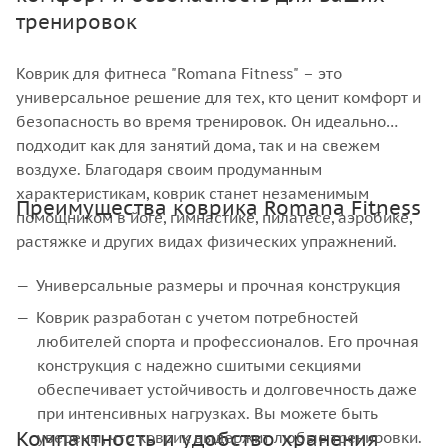
тренировок
Коврик для фитнеса "Romana Fitness" – это
универсальное решение для тех, кто ценит комфорт и
безопасность во время тренировок. Он идеально
подходит как для занятий дома, так и на свежем
воздухе. Благодаря своим продуманным
характеристикам, коврик станет незаменимым
Преимущества коврика Romana Fitness
помощником в йоге, гимнастике, пилатесе, аэробике,
растяжке и других видах физических упражнений.
Универсальные размеры и прочная конструкция
Коврик разработан с учетом потребностей
любителей спорта и профессионалов. Его прочная
конструкция с надежно сшитыми секциями
обеспечивает устойчивость и долговечность даже
при интенсивных нагрузках. Вы можете быть
Компактность и удобство хранения
уверены, что коврик выдержит любые тренировки.