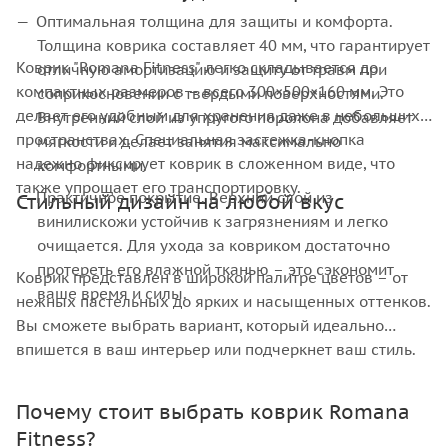
Оптимальная толщина для защиты и комфорта.
Толщина коврика составляет 40 мм, что гарантирует
Коврик "Romana Fitness" легко складывается до
отличную амортизацию и защиту от травм при
компактных размеров – всего 300×500×160 мм. Это
соприкосновении с твердыми поверхностями.
делает его удобным для хранения даже в небольших
Внутренний слой из упругого поролона добавляет
пространствах. Специальная застежка-кнопка
мягкости и делает занятия максимально
надежно фиксирует коврик в сложенном виде, что
комфортными.
также упрощает его транспортировку.
Практичное покрытие. Верхний слой из
Стильный дизайн на любой вкус
винилискожи устойчив к загрязнениям и легко
очищается. Для ухода за ковриком достаточно
протереть его влажной тканью – это сэкономит
Коврик представлен в широкой палитре цветов – от
ваше время и силы.
нежных пастельных до ярких и насыщенных оттенков.
Вы сможете выбрать вариант, который идеально
впишется в ваш интерьер или подчеркнет ваш стиль.
Почему стоит выбрать коврик Romana
Fitness?