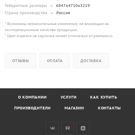
Габаритные размеры
—
6847х4710х3219
Страна производства
—
Россия
* Возможны незначительные изменения, не влияющие на
эксплуатационные качества продукции.
* Цвет изделия на картинке может отличаться от реального.
ОТЗЫВЫ
ОПЛАТА
ДОСТАВКА
О КОМПАНИИ
УСЛУГИ
КАК КУПИТЬ
ПРОИЗВОДИТЕЛИ
МАГАЗИН
КОНТАКТЫ