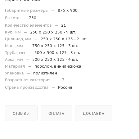
Габаритные размеры
—
875 x 900
Высота
—
750
Количество элементов
—
21
Куб, мм
—
250 х 250 х 250 - 9 шт.
Цилиндр, мм
—
250 x 250 x 125 - 2 шт.
Мост, мм
—
750 x 250 x 125 - 3 шт.
Труба, мм
—
500 х 500 х 125 - 3 шт.
Арка, мм
—
500 х 250 х 125 - 4 шт.
Материал
—
поролон, винилискожа
Упаковка
—
полиэтилен
Возрастная категория
—
+3
Страна производства
—
Россия
ОТЗЫВЫ
ОПЛАТА
ДОСТАВКА