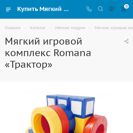
0
Купить Мягкий игровой комплекс Romana «Трактор» для детей в Москве
—
—
—
Главная
Каталог
Мягкие модули
Мягкие игровые к
Мягкий игровой
комплекс Romana
«Трактор»