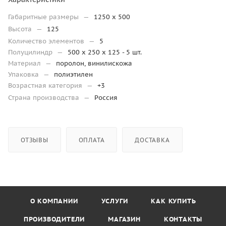
Габаритные размеры
—
1250 x 500
Высота
—
125
Количество элементов
—
5
Полуцилиндр
—
500 х 250 х 125 - 5 шт.
Материал
—
поролон, винилискожа
Упаковка
—
полиэтилен
Возрастная категория
—
+3
Страна производства
—
Россия
ОТЗЫВЫ
ОПЛАТА
ДОСТАВКА
О КОМПАНИИ
УСЛУГИ
КАК КУПИТЬ
ПРОИЗВОДИТЕЛИ
МАГАЗИН
КОНТАКТЫ