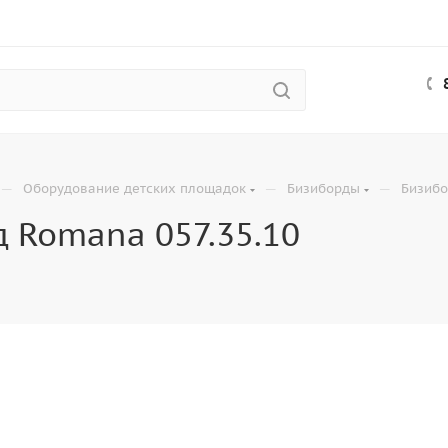
—
—
—
Оборудование детских площадок
Бизиборды
Бизибо
 Romana 057.35.10