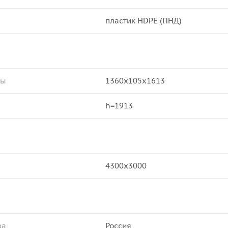
пластик HDPE (ПНД)
ры
1360x105x1613
h=1913
4300х3000
ва
Россия