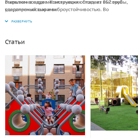
открытом воздухе. Конструкция обладает высокой
Выполнен в виде металлических стоек из 057 трубы,
ударопрочностью и виброустойчивостью. Во
соединенный шарами.
избежание травм и застревания одежды и частей
тела, изделие разработано и изготовлено в
соответствии с требованиями ГОСТ Р 52169-2012.
Статьи