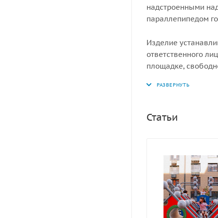
надстроенными над
параллепипедом г
Изделие устанавли
ответственного лиц
площадке, свободн
ударопоглощающее 
мм.
Статьи