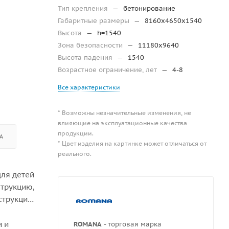
Тип крепления
—
бетонирование
Габаритные размеры
—
8160х4650х1540
Высота
—
h=1540
Зона безопасности
—
11180х9640
Высота падения
—
1540
Возрастное ограничение, лет
—
4-8
Все характеристики
* Возможны незначительные изменения, не
влияющие на эксплуатационные качества
продукции.
А
* Цвет изделия на картинке может отличаться от
реального.
для детей
струкцию,
струкция
и и
ROMANA
- торговая марка