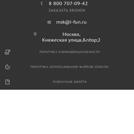
8 800 707-09-42
ЗАКАЗАТЬ ЗВОНОК
msk@i-fun.ru
Москва,
Княжеская улица,&nbsp;2
ПОЛИТИКА КОНФИДЕНЦИАЛЬНОСТИ
ПОЛИТИКА ИСПОЛЬЗОВАНИЯ ФАЙЛОВ COOKIES
ПУБЛИЧНАЯ ОФЕРТА
2026 © Продажа спортивного и игрового оборудования.
Информация, размещенная на данном ресурсе, не является
публичной офертой и носит ознакомительный характер.