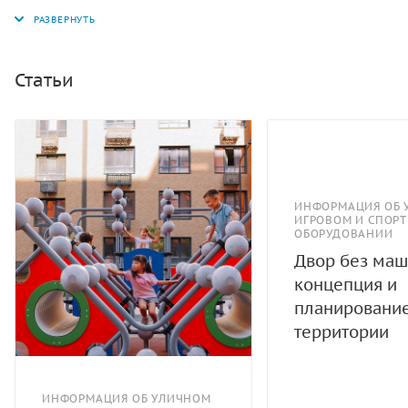
бетонирования. Данное оборудование стало
популярным не только на спортивных площадках, но и
в местах общего пользования (дворах жилых
комплексов). Основа конструкции – металлические
Статьи
стойки, изготовленные из стальной трубы диаметром
76 мм. К ним сверху приварены металлические балки
из профильной трубы, а внизу крепятся попарно
опоры для ног из очень прочного пластика. Опоры
имеют округлую форму и являются безопасными для
использования. Также для безопасности шагоход
ИНФОРМАЦИЯ ОБ 
ИГРОВОМ И СПОР
оснащен поручнями, которые фиксируются с помощью
ОБОРУДОВАНИИ
резьбовых соединений. Поручни изготавливаются из
Двор без маш
металлических труб.
концепция и
планировани
территории
ИНФОРМАЦИЯ ОБ УЛИЧНОМ